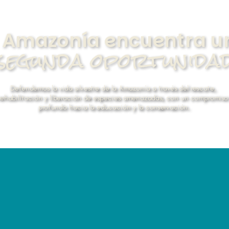
 Amazonía encuentra u
segunda oportunida
Defendemos la vida silvestre de la Amazonía a través del rescate, 
rehabilitación y liberación de especies amenazadas, con un compromiso 
profundo hacia la educación y la conservación.